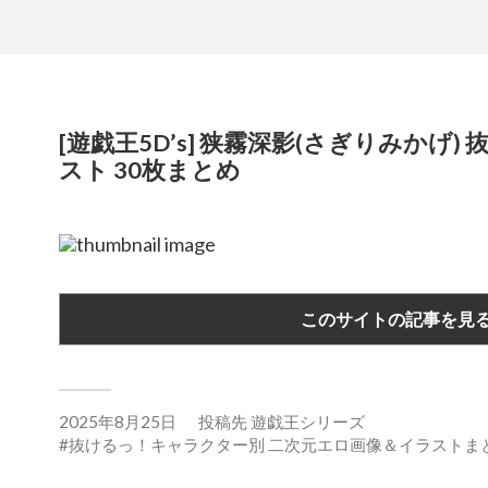
[遊戯王5D’s] 狭霧深影(さぎりみかげ
スト 30枚まとめ
このサイトの記事を見
2025年8月25日
投稿先
遊戯王シリーズ
抜けるっ！キャラクター別 二次元エロ画像＆イラストま