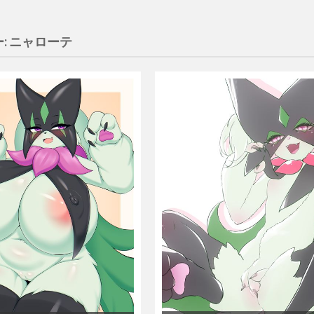
:
ニャローテ