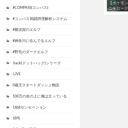
【ポケモン
#COMPASS(コンパス)
ニャローテ
Part2
#コンパス 戦闘摂理解析システム
#横須賀のエルフ
#神奈川に住んでるエルフ
#野毛のダークエルフ
.hack(ドットハック)シリーズ
.LIVE
0歳児スタートダッシュ物語
100万の命の上に俺は立っている
16bitセンセーション
18号